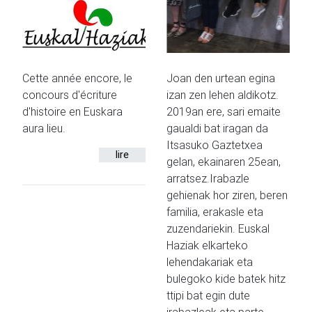
Cette année encore, le
Joan den urtean egina
concours d'écriture
izan zen lehen aldikotz.
d'histoire en Euskara
2019an ere, sari emaite
aura lieu.
gaualdi bat iragan da
Itsasuko Gaztetxea
lire
gelan, ekainaren 25ean,
arratsez.Irabazle
gehienak hor ziren, beren
familia, erakasle eta
zuzendariekin. Euskal
Haziak elkarteko
lehendakariak eta
bulegoko kide batek hitz
ttipi bat egin dute