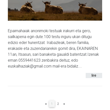
Epaimahaiak anonimoki testuak irakurri eta gero,
sailkapena egin dute.100 testu inguru ukan ditugu
edizio eder hunentzat. Irabazleak, beren familia,
erakasle eta zuzendariarekin gomit dira, EKAINAREN
11an, Itsasun, sari banaketa gaualdi batentzat.Izenak
eman 0559441623 zenbakira deituz, edo
euskalhaziak@gmail.com mail-era bidaliz....
lire
(current)
«
1
2
»