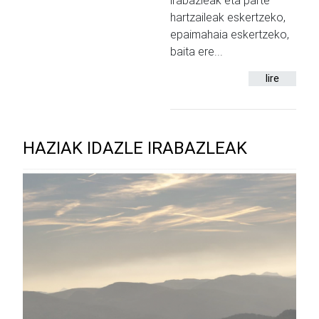
irabazleak eta parte
hartzaileak eskertzeko,
epaimahaia eskertzeko,
baita ere...
lire
HAZIAK IDAZLE IRABAZLEAK