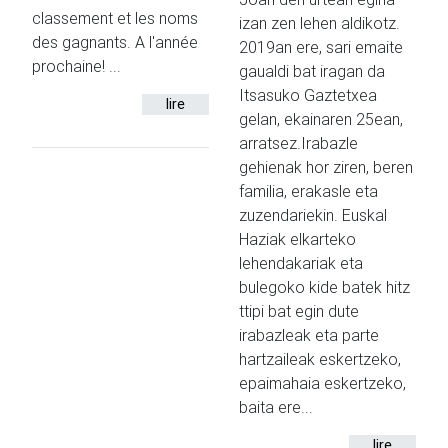
classement et les noms
izan zen lehen aldikotz.
des gagnants. A l'année
2019an ere, sari emaite
prochaine! ...
gaualdi bat iragan da
Itsasuko Gaztetxea
lire
gelan, ekainaren 25ean,
arratsez.Irabazle
gehienak hor ziren, beren
familia, erakasle eta
zuzendariekin. Euskal
Haziak elkarteko
lehendakariak eta
bulegoko kide batek hitz
ttipi bat egin dute
irabazleak eta parte
hartzaileak eskertzeko,
epaimahaia eskertzeko,
baita ere...
lire