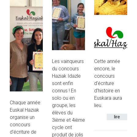
Les vainqueurs
Cette année
du concours
encore, le
Haziak Idazle
concours
sont enfin
d'écriture
connus ! En
d'histoire en
solo ou en
Euskara aura
Chaque année
groupe, les
lieu.
Euskal Haziak
élèves du
organise un
lire
3ième et 4ième
concours
cycle ont
d'écriture de
produit de jolis