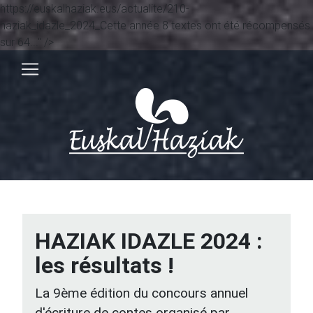
https://euskalhaziak.eus/actualite/210-
haziak_idazle_2024_Cette année 8 textes ont été récompensés
sur 64..." />
HAZIAK IDAZLE 2024 :
les résultats !
La 9ème édition du concours annuel
d'écriture de contes organisé par