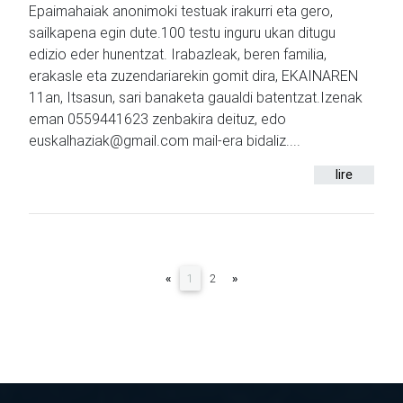
Epaimahaiak anonimoki testuak irakurri eta gero,
sailkapena egin dute.100 testu inguru ukan ditugu
edizio eder hunentzat. Irabazleak, beren familia,
erakasle eta zuzendariarekin gomit dira, EKAINAREN
11an, Itsasun, sari banaketa gaualdi batentzat.Izenak
eman 0559441623 zenbakira deituz, edo
euskalhaziak@gmail.com mail-era bidaliz....
lire
(current)
«
1
2
»