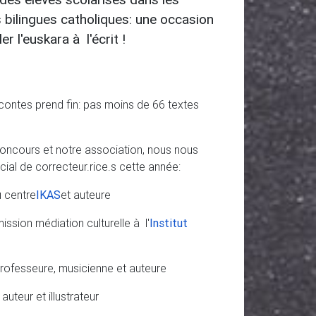
 bilingues catholiques: une occasion
er l'euskara à l'écrit !
contes prend fin: pas moins de 66 textes
 concours et notre association, nous nous
ial de correcteur.rice.s cette année:
u centre
IKAS
et auteure
ssion médiation culturelle à l'
Institut
professeure, musicienne et auteure
auteur et illustrateur