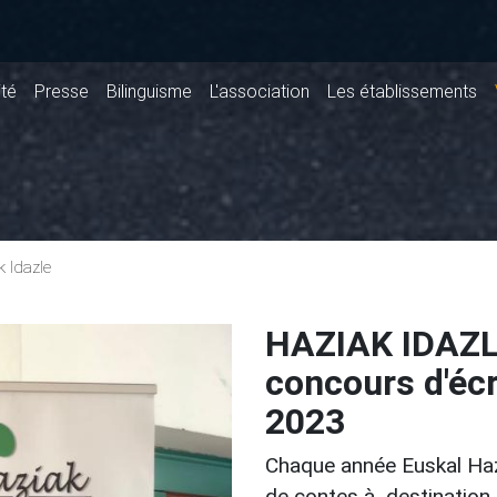
ité
Presse
Bilinguisme
L'association
Les établissements
 Idazle
HAZIAK IDAZLE
concours d'écr
2023
Chaque année Euskal Haz
de contes à destination 