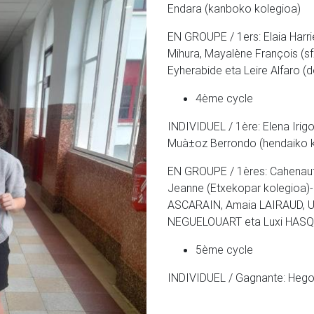
Endara (kanboko kolegioa)
EN GROUPE / 1ers: Elaia Harri
Mihura, Mayalène François (sfx
Eyherabide eta Leire Alfaro (
4ème cycle
INDIVIDUEL / 1ère: Elena Irigoi
Muà±oz Berrondo (hendaiko k
EN GROUPE / 1ères: Cahenau
Jeanne (Etxekopar kolegioa)
ASCARAIN, Amaia LAIRAUD, U
NEGUELOUART eta Luxi HASQUE
5ème cycle
INDIVIDUEL / Gagnante: Hegoa