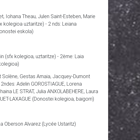
et, Iohana Theau, Julen Saint-Esteben, Marie
 kolegioa uztaritze) - 2 nds: Leiana
donostei eskola)
n (sfx kolegioa, uztaritze) - 2ème: Laia
olegioa)
t Solène, Gestas Amaia, Jacquey-Dumont
- 2ndes: Adelin GOROSTIAGUE, Lorena
haina LE STRAT, Julia ANXOLABEHERE, Laura
T-LAXAGUE (Donostei kolegioa, baigorri)
 Oberson Alvarez (Lycée Ustaritz)