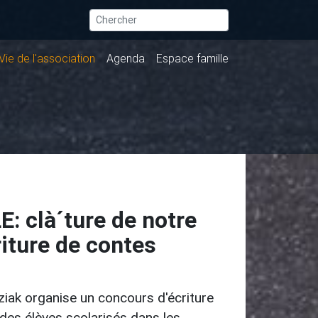
Vie de l'association
Agenda
Espace famille
: clà´ture de notre
iture de contes
iak organise un concours d'écriture
des élèves scolarisés dans les