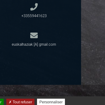
+33559441623
euskalhaziak [A] gmail.com
r
Tout refuser
Personnaliser