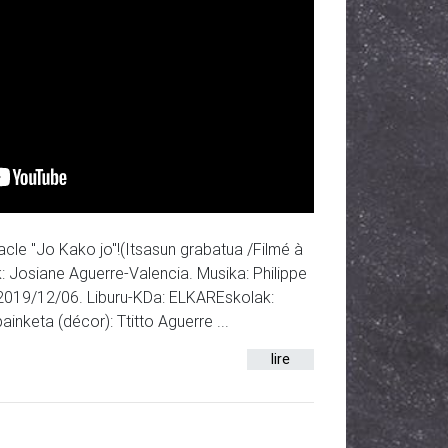
tacle "Jo Kako jo"!(Itsasun grabatua /Filmé à
k: Josiane Aguerre-Valencia. Musika: Philippe
. 2019/12/06. Liburu-KDa: ELKAREskolak:
inketa (décor): Ttitto Aguerre ...
lire