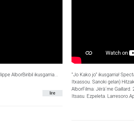
ppe AlborBiribil ikusgarria...
"Jo Kako jo" ikusgarria! Spec
Itxassou. Sanoki gelan) Hitza
AlborFilma: Jérà´me Gaillard
lire
Itsasu. Ezpeleta. Larresoro.Apa