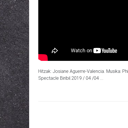
Hitzak: Josiane Aguerre-Valencia. Musika: Phili
Spectacle Biribil.2019 / 04 /04 ...