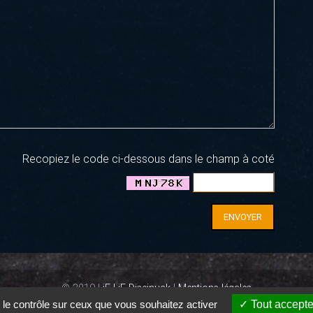
Recopiez le code ci-dessous dans le champ à coté
ENVOYER
© 2019 |
iF | iF Diseinuak
|
Mentions légales
 le contrôle sur ceux que vous souhaitez activer
Tout accepte