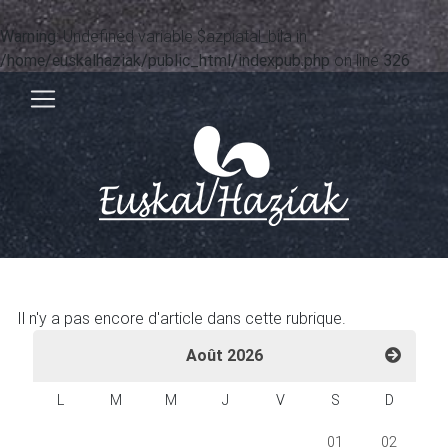
Warning
: Undefined variable $azpiatal_bila in
/home/euskalhaziak/public_html/indexpub.php
on line
326
Il n'y a pas encore d'article dans cette rubrique.
Août 2026
L
M
M
J
V
S
D
01
02