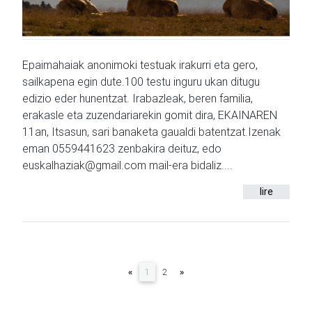
Epaimahaiak anonimoki testuak irakurri eta gero,
sailkapena egin dute.100 testu inguru ukan ditugu
edizio eder hunentzat. Irabazleak, beren familia,
erakasle eta zuzendariarekin gomit dira, EKAINAREN
11an, Itsasun, sari banaketa gaualdi batentzat.Izenak
eman 0559441623 zenbakira deituz, edo
euskalhaziak@gmail.com mail-era bidaliz....
lire
(current)
«
1
2
»