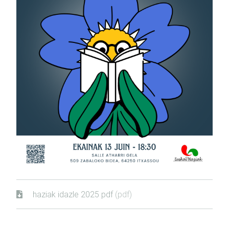
haziak idazle 2025 pdf
(pdf)