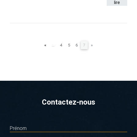
lire
(current)
«
...
4
5
6
7
»
Contactez-nous
Prénom