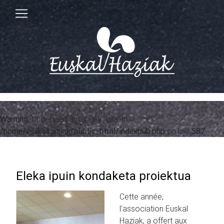
Warning
: Undefined array key "bila" in
/home/euskalhaziak/public_html/indexpub.php
on line
587
Eleka ipuin kondaketa proiektua
Cette année,
l'association Euskal
Haziak, a offert aux