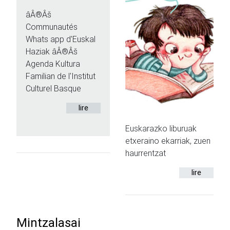
âÂ®Âš
Communautés
Whats app d'Euskal
Haziak âÂ®Âš
Agenda Kultura
Familian de l'Institut
Culturel Basque
lire
Euskarazko liburuak
etxeraino ekarriak, zuen
haurrentzat
lire
Mintzalasai