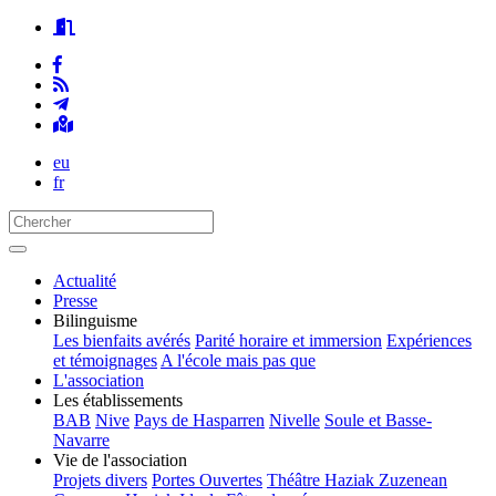
eu
fr
Actualité
Presse
Bilinguisme
Les bienfaits avérés
Parité horaire et immersion
Expériences
et témoignages
A l'école mais pas que
L'association
Les établissements
BAB
Nive
Pays de Hasparren
Nivelle
Soule et Basse-
Navarre
Vie de l'association
Projets divers
Portes Ouvertes
Théâtre Haziak Zuzenean