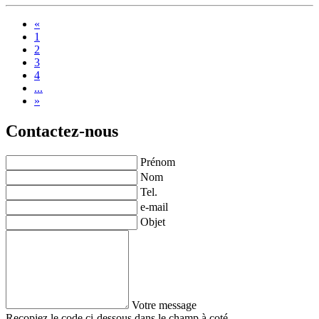
«
(current)
1
2
3
4
...
»
Contactez-nous
Prénom
Nom
Tel.
e-mail
Objet
Votre message
Recopiez le code ci-dessous dans le champ à coté