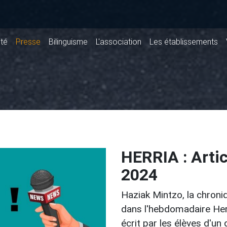
ité
Presse
Bilinguisme
L'association
Les établissements
HERRIA : Arti
2024
Haziak Mintzo, la chroni
dans l'hebdomadaire Herr
écrit par les élèves d'u