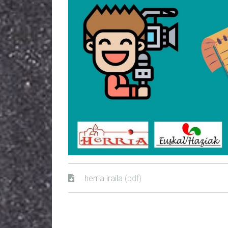
herria iraila
(pdf)