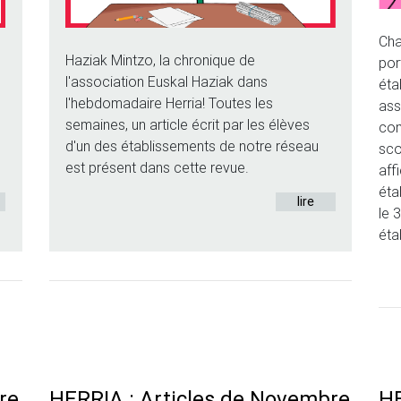
Cha
Haziak Mintzo, la chronique de
por
l'association Euskal Haziak dans
éta
l'hebdomadaire Herria! Toutes les
ass
semaines, un article écrit par les élèves
com
d'un des établissements de notre réseau
sco
est présent dans cette revue.
aff
éta
lire
le 
éta
re
HERRIA : Articles de Novembre
HE