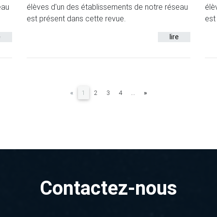
eau
élèves d'un des établissements de notre réseau
élè
est présent dans cette revue.
est
e
lire
(current)
«
1
2
3
4
...
»
Contactez-nous