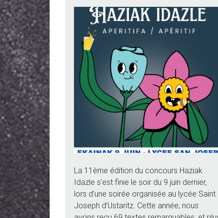
La 11ème édition du concours Haziak
Idazle s’est finie le soir du 9 juin dernier,
lors d’une soirée organisée au lycée Saint
Joseph d’Ustaritz. Cette année, nous
avons reçu 69 textes remarquables, et plu