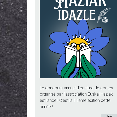
Le concours annuel d'écriture de contes
organisé par l'association Euskal Haziak
est lancé ! C'est la 11ème édition cette
année !
lire