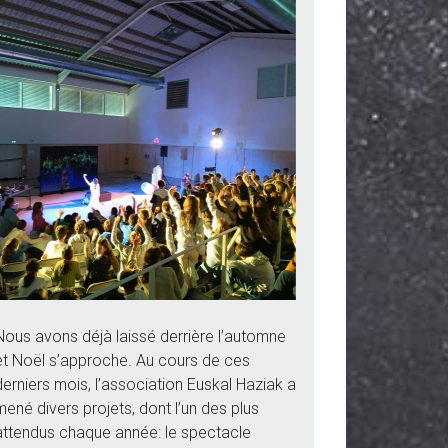
Nous avons déjà laissé derrière l’automne
et Noël s’approche. Au cours de ces
derniers mois, l’association Euskal Haziak a
mené divers projets, dont l’un des plus
attendus chaque année: le spectacle