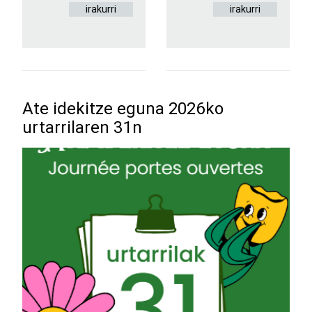
irakurri
irakurri
Ate idekitze eguna 2026ko
urtarrilaren 31n