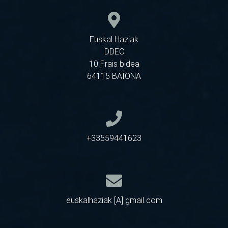
Euskal Haziak
DDEC
10 Frais bidea
64115 BAIONA
+33559441623
euskalhaziak [A] gmail.com