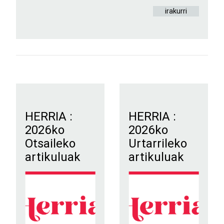
irakurri
HERRIA :
HERRIA :
2026ko
2026ko
Otsaileko
Urtarrileko
artikuluak
artikuluak