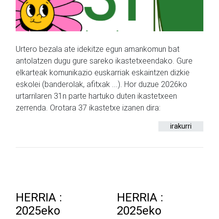
Urtero bezala ate idekitze egun amankomun bat
antolatzen dugu gure sareko ikastetxeendako. Gure
elkarteak komunikazio euskarriak eskaintzen dizkie
eskolei (banderolak, afitxak ...). Hor duzue 2026ko
urtarrilaren 31n parte hartuko duten ikastetxeen
zerrenda. Orotara 37 ikastetxe izanen dira:
irakurri
HERRIA :
HERRIA :
2025eko
2025eko