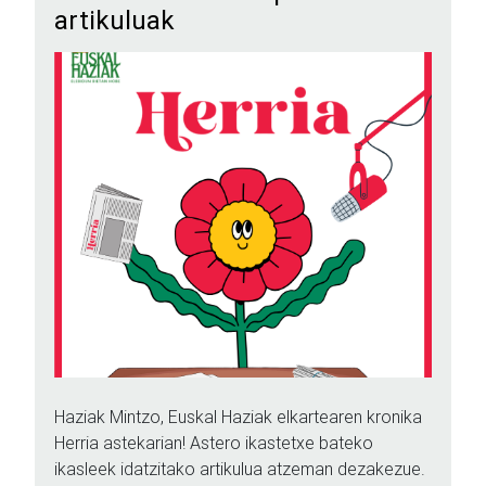
artikuluak
Haziak Mintzo, Euskal Haziak elkartearen kronika
Herria astekarian! Astero ikastetxe bateko
ikasleek idatzitako artikulua atzeman dezakezue.