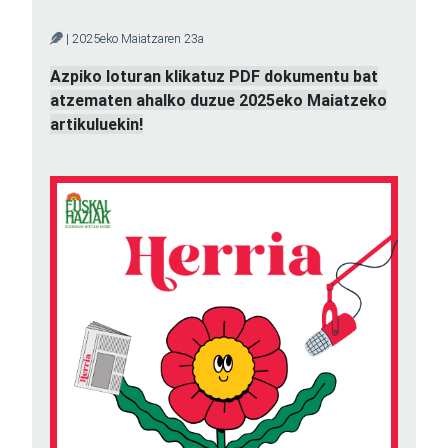
| 2025eko Maiatzaren 23a
Azpiko loturan klikatuz PDF dokumentu bat
atzematen ahalko duzue 2025eko Maiatzeko
artikuluekin!