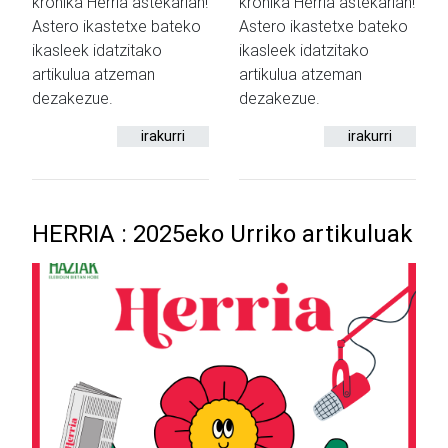
kronika Herria astekarian!
kronika Herria astekarian!
Astero ikastetxe bateko
Astero ikastetxe bateko
ikasleek idatzitako
ikasleek idatzitako
artikulua atzeman
artikulua atzeman
dezakezue.
dezakezue.
irakurri
irakurri
HERRIA : 2025eko Urriko artikuluak