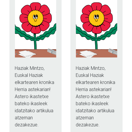
Haziak Mintzo,
Haziak Mintzo,
Euskal Haziak
Euskal Haziak
elkartearen kronika
elkartearen kronika
Herria astekarian!
Herria astekarian!
Astero ikastetxe
Astero ikastetxe
bateko ikasleek
bateko ikasleek
idatzitako artikulua
idatzitako artikulua
atzeman
atzeman
dezakezue.
dezakezue.