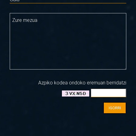
Zure mezua
Azpiko kodea ondoko eremuan berridatzi
IGORRI