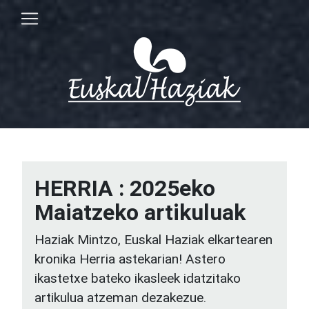
HERRIA : 2025eko
Maiatzeko artikuluak
Haziak Mintzo, Euskal Haziak elkartearen
kronika Herria astekarian! Astero
ikastetxe bateko ikasleek idatzitako
artikulua atzeman dezakezue.