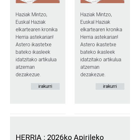
Haziak Mintzo,
Haziak Mintzo,
Euskal Haziak
Euskal Haziak
elkartearen kronika
elkartearen kronika
Herria astekarian!
Herria astekarian!
Astero ikastetxe
Astero ikastetxe
bateko ikasleek
bateko ikasleek
idatzitako artikulua
idatzitako artikulua
atzeman
atzeman
dezakezue.
dezakezue.
irakurri
irakurri
HERRIA : 2026ko Apirileko