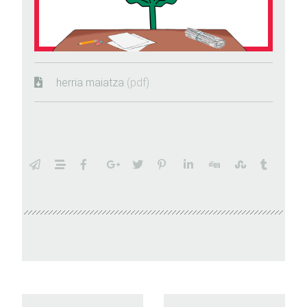
herria maiatza
(pdf)