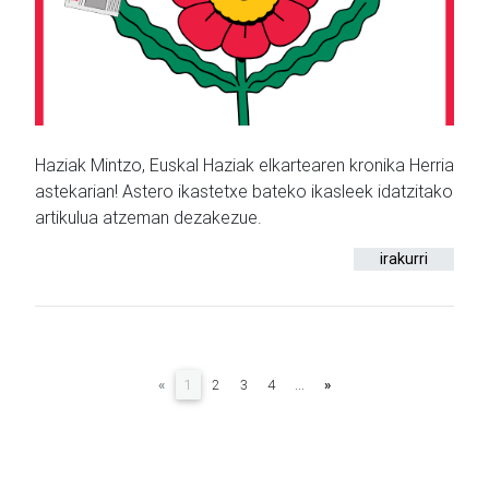
Haziak Mintzo, Euskal Haziak elkartearen kronika Herria
astekarian! Astero ikastetxe bateko ikasleek idatzitako
artikulua atzeman dezakezue.
irakurri
(current)
«
1
2
3
4
...
»