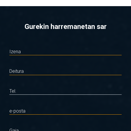
Gurekin harremanetan sar
Izena
Deitura
Tel.
e-posta
Gaia