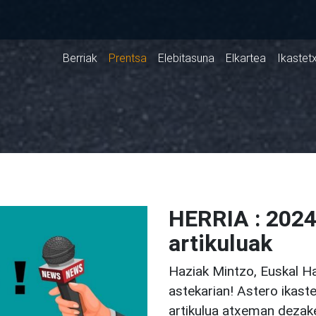
Berriak
Prentsa
Elebitasuna
Elkartea
Ikastet
HERRIA : 2024
artikuluak
Haziak Mintzo, Euskal Ha
astekarian! Astero ikaste
artikulua atxeman dezak