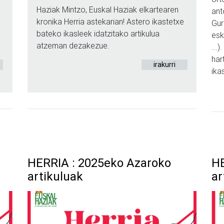
Haziak Mintzo, Euskal Haziak elkartearen
ant
kronika Herria astekarian! Astero ikastetxe
Gur
bateko ikasleek idatzitako artikulua
esk
atzeman dezakezue.
...
har
irakurri
ika
HERRIA : 2025eko Azaroko
HE
artikuluak
ar