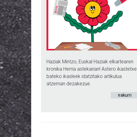
Haziak Mintzo, Euskal Haziak elkartearen
kronika Herria astekarian! Astero ikastetxe
bateko ikasleek idatzitako artikulua
atzeman dezakezue.
irakurri