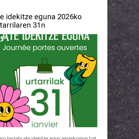
e idekitze eguna 2026ko
tarrilaren 31n
ero bezala ate idekitze egun amankomun bat