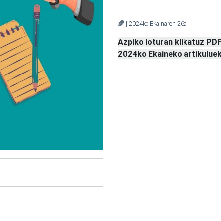
| 2024ko Ekainaren 26a
Azpiko loturan klikatuz PD
2024ko Ekaineko artikuluek