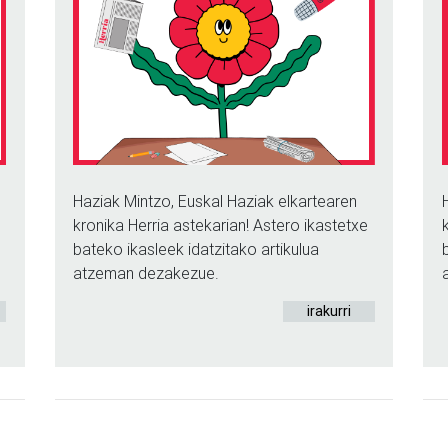
Haziak Mintzo, Euskal Haziak elkartearen
kronika Herria astekarian! Astero ikastetxe
bateko ikasleek idatzitako artikulua
atzeman dezakezue.
irakurri