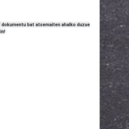
F dokumentu bat atsemaiten ahalko duzue
in!