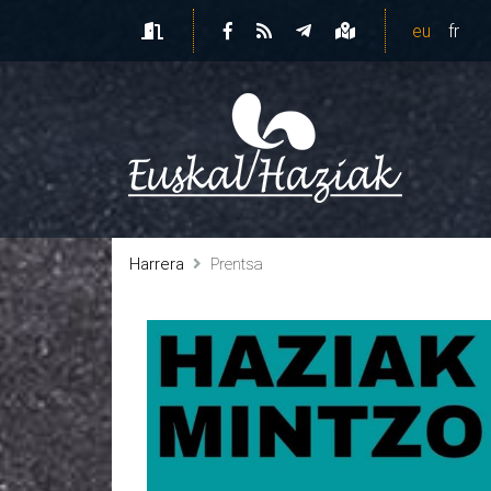
eu
fr
Harrera
Prentsa