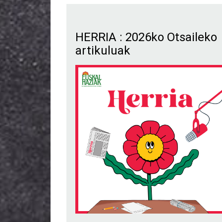
HERRIA : 2026ko Otsaileko
artikuluak