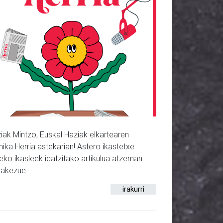
iak Mintzo, Euskal Haziak elkartearen
nika Herria astekarian! Astero ikastetxe
eko ikasleek idatzitako artikulua atzeman
akezue.
irakurri