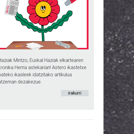
Haziak Mintzo, Euskal Haziak elkartearen
kronika Herria astekarian! Astero ikastetxe
bateko ikasleek idatzitako artikulua
atzeman dezakezue.
irakurri