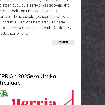
olatzen dugu gure sareko ikastetxeendako.
e elkarteak komunikazio euskarriak
aintzen dizkie eskolei (banderolak, afitxak
). Hor duzue 2026ko urtarrilaren 31n parte
tuko duten ikastetxeen zerrenda. Orotara 37
stetxe izanen dira:
irakurri
RRIA : 2025eko Urriko
tikuluak