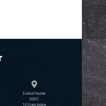
r
Euskal Haziak
DDEC
10 Frais bidea