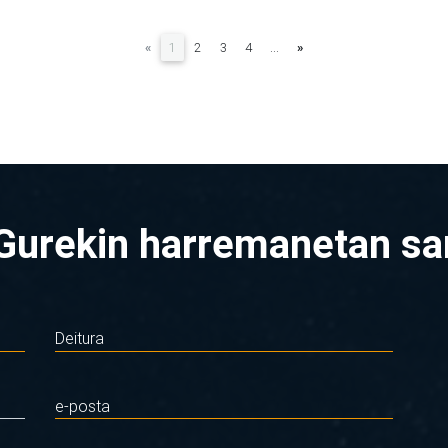
(current)
«
1
2
3
4
...
»
Gurekin harremanetan sa
Deitura
e-posta