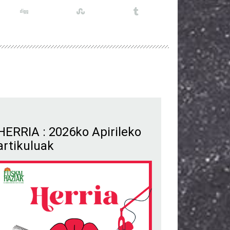
HERRIA : 2026ko Apirileko
artikuluak