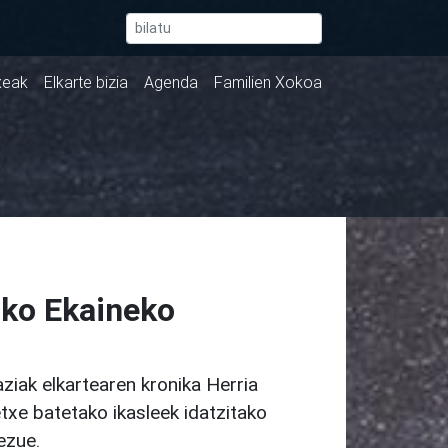
xeak
Elkarte bizia
Agenda
Familien Xokoa
ko Ekaineko
ziak elkartearen kronika Herria
txe batetako ikasleek idatzitako
ezue.