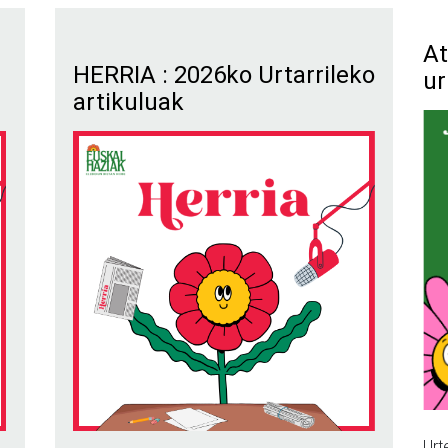
At
HERRIA : 2026ko Urtarrileko
ur
artikuluak
Urt