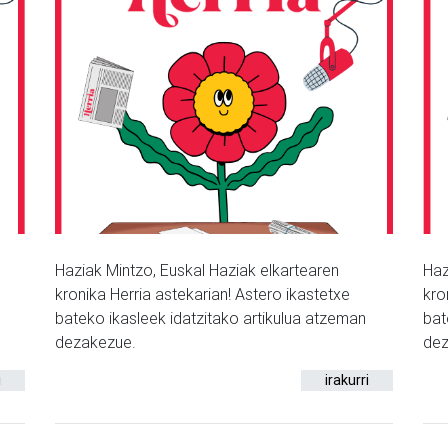
Haziak Mintzo, Euskal Haziak elkartearen
Haz
kronika Herria astekarian! Astero ikastetxe
kro
bateko ikasleek idatzitako artikulua atzeman
bat
dezakezue.
dez
i
irakurri