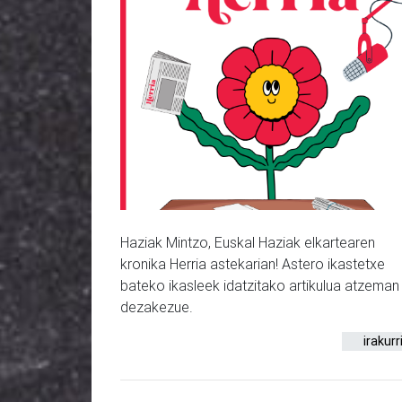
Haziak Mintzo, Euskal Haziak elkartearen
kronika Herria astekarian! Astero ikastetxe
bateko ikasleek idatzitako artikulua atzeman
dezakezue.
irakurr