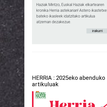
Haziak Mintzo, Euskal Haziak elkartearen
kronika Herria astekarian! Astero ikastetxe
bateko ikasleek idatzitako artikulua
atzeman dezakezue.
irakurri
HERRIA : 2025eko abenduko
artikuluak