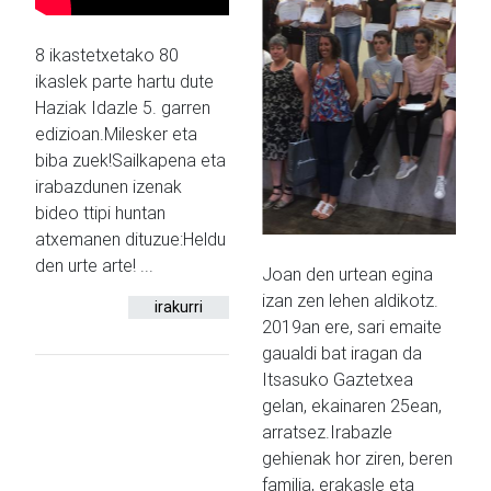
8 ikastetxetako 80
ikaslek parte hartu dute
Haziak Idazle 5. garren
edizioan.Milesker eta
biba zuek!Sailkapena eta
irabazdunen izenak
bideo ttipi huntan
atxemanen dituzue:Heldu
den urte arte! ...
Joan den urtean egina
izan zen lehen aldikotz.
irakurri
2019an ere, sari emaite
gaualdi bat iragan da
Itsasuko Gaztetxea
gelan, ekainaren 25ean,
arratsez.Irabazle
gehienak hor ziren, beren
familia, erakasle eta