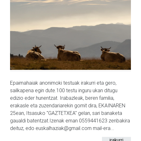
Epaimahaiak anonimoki testuak irakurri eta gero,
sailkapena egin dute.100 testu inguru ukan ditugu
edizio eder hunentzat. Irabazleak, beren familia,
erakasle eta zuzendariarekin gomit dira, EKAINAREN
25ean, Itsasuko "GAZTETXEA" gelan, sari banaketa
gaualdi batentzat.Izenak eman 0559441623 zenbakira
deituz, edo euskalhaziak@gmail.com mail-era...
irakurri