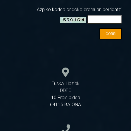
Azpiko kodea ondoko eremuan berridatzi
IGORRI
Euskal Haziak
DDEC
10 Frais bidea
64115 BAIONA