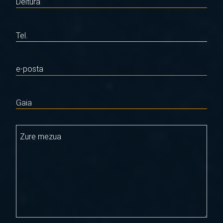
Deitura
Tel.
e-posta
Gaia
Zure mezua