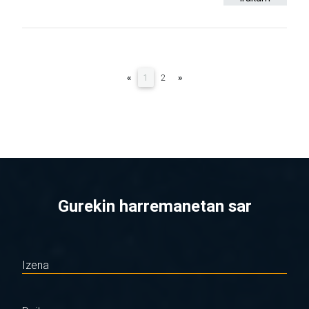
(current)
«
1
2
»
Gurekin harremanetan sar
Izena