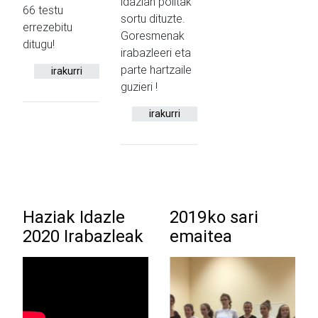
idazlan politak
66 testu
sortu dituzte.
errezebitu
Goresmenak
ditugu!
irabazleeri eta
parte hartzaile
irakurri
guzieri !
irakurri
Haziak Idazle
2019ko sari
2020 Irabazleak
emaitea