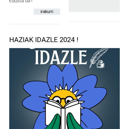
Edizioa da !
irakurri
HAZIAK IDAZLE 2024 !