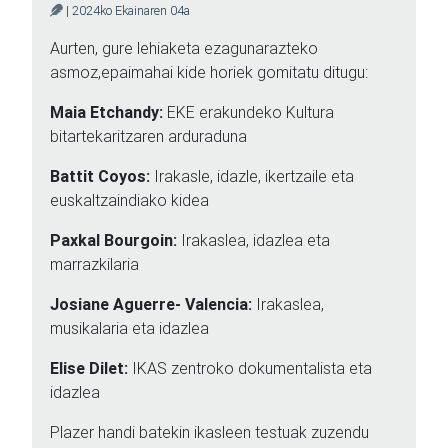
| 2024ko Ekainaren 04a
Aurten, gure lehiaketa ezagunarazteko
asmoz,epaimahai kide horiek gomitatu ditugu:
Maia Etchandy:
EKE erakundeko Kultura
bitartekaritzaren arduraduna
Battit Coyos:
Irakasle, idazle, ikertzaile eta
euskaltzaindiako kidea
Paxkal Bourgoin:
Irakaslea, idazlea eta
marrazkilaria
Josiane Aguerre- Valencia:
Irakaslea,
musikalaria eta idazlea
Elise Dilet:
IKAS zentroko dokumentalista eta
idazlea
Plazer handi batekin ikasleen testuak zuzendu