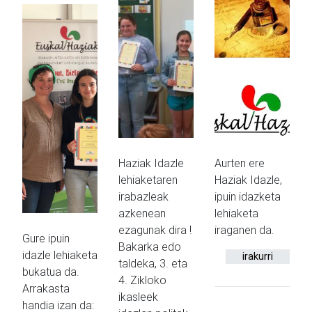
Haziak Idazle
Aurten ere
lehiaketaren
Haziak Idazle,
irabazleak
ipuin idazketa
azkenean
lehiaketa
ezagunak dira !
iraganen da.
Gure ipuin
Bakarka edo
idazle lehiaketa
irakurri
taldeka, 3. eta
bukatua da.
4. Zikloko
Arrakasta
ikasleek
handia izan da: