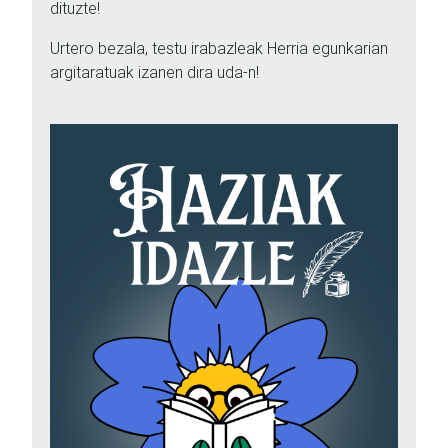
dituzte!
Urtero bezala, testu irabazleak Herria egunkarian
argitaratuak izanen dira uda-n!