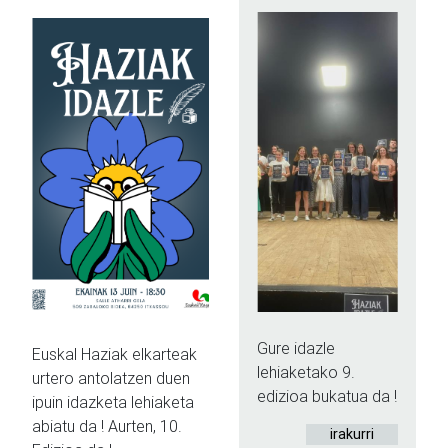
Gure idazle
Euskal Haziak elkarteak
lehiaketako 9.
urtero antolatzen duen
edizioa bukatua da !
ipuin idazketa lehiaketa
abiatu da ! Aurten, 10.
irakurri