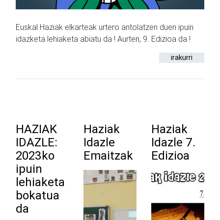
Euskal Haziak elkarteak urtero antolatzen duen ipuin
idazketa lehiaketa abiatu da ! Aurten, 9. Edizioa da !
irakurri
HAZIAK
Haziak
Haziak
IDAZLE:
Idazle
Idazle 7.
2023ko
Emaitzak
Edizioa
ipuin
lehiaketa
bokatua
da