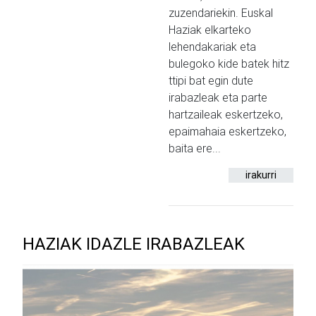
zuzendariekin. Euskal
Haziak elkarteko
lehendakariak eta
bulegoko kide batek hitz
ttipi bat egin dute
irabazleak eta parte
hartzaileak eskertzeko,
epaimahaia eskertzeko,
baita ere...
irakurri
HAZIAK IDAZLE IRABAZLEAK