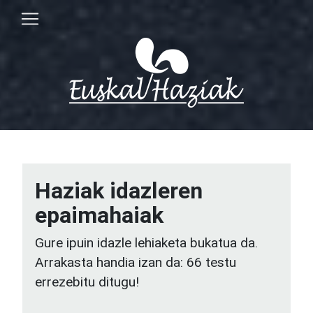
Haziak idazleren
epaimahaiak
Gure ipuin idazle lehiaketa bukatua da.
Arrakasta handia izan da: 66 testu
errezebitu ditugu!