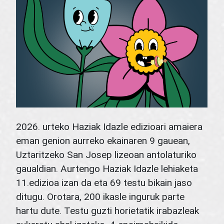
2026. urteko Haziak Idazle edizioari amaiera
eman genion aurreko ekainaren 9 gauean,
Uztaritzeko San Josep lizeoan antolaturiko
gaualdian. Aurtengo Haziak Idazle lehiaketa
11.edizioa izan da eta 69 testu bikain jaso
ditugu. Orotara, 200 ikasle inguruk parte
hartu dute. Testu guzti horietatik irabazleak