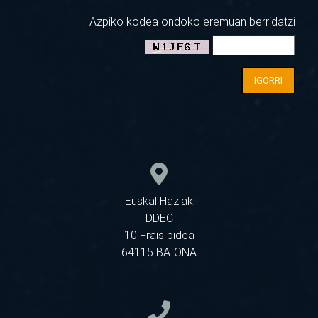
Azpiko kodea ondoko eremuan berridatzi
IGORRI
Euskal Haziak
DDEC
10 Frais bidea
64115 BAIONA