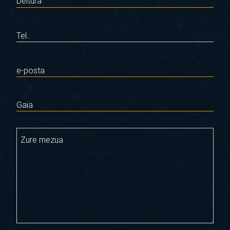
Deitura
Tel.
e-posta
Gaia
Zure mezua