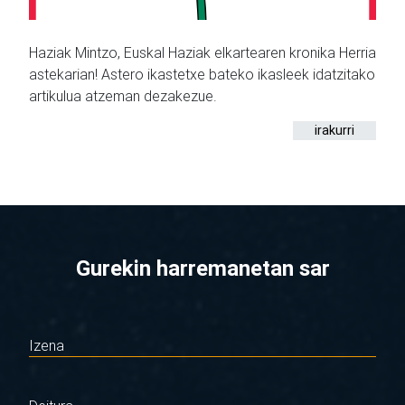
Haziak Mintzo, Euskal Haziak elkartearen kronika Herria
astekarian! Astero ikastetxe bateko ikasleek idatzitako
artikulua atzeman dezakezue.
irakurri
Gurekin harremanetan sar
Izena