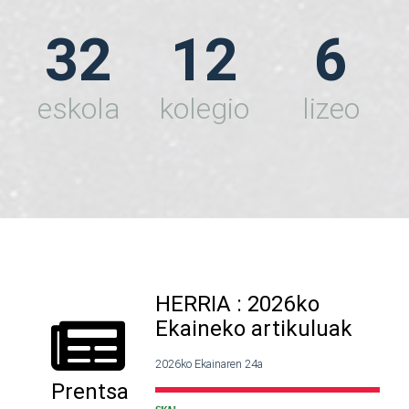
32
12
6
eskola
kolegio
lizeo
HERRIA : 2026ko
Ekaineko artikuluak
2026ko Ekainaren 24a
Prentsa