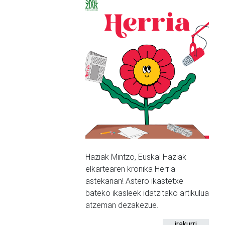
Haziak Mintzo, Euskal Haziak
elkartearen kronika Herria
astekarian! Astero ikastetxe
bateko ikasleek idatzitako artikulua
atzeman dezakezue.
irakurri