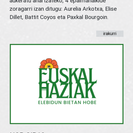
aukeratu ahal izateko, 4 epaimahaikide
zoragarri izan ditugu: Aurelia Arkotxa, Elise
Dillet, Battit Coyos eta Paxkal Bourgoin.
irakurri