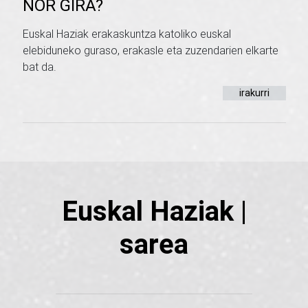
NOR GIRA?
Euskal Haziak erakaskuntza katoliko euskal
elebiduneko guraso, erakasle eta zuzendarien elkarte
bat da.
irakurri
Euskal Haziak |
sarea