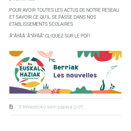
POUR AVOIR TOUTES LES ACTUS DE NOTRE RESEAU
ET SAVOIR CE QU'IL SE PASSE DANS NOS
ETABLISSEMENTS SCOLAIRES:
Ã°ÂŸÂ‘ÂˆÃ°ÂŸÂÂ" CLIQUEZ SUR LE PDF!
3 trimestroko berri papera
(pdf)